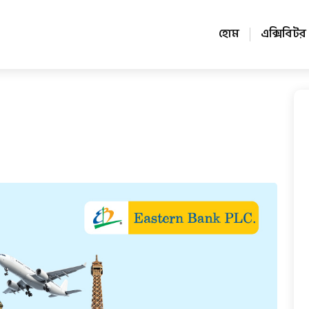
হোম
এক্সিবিটর