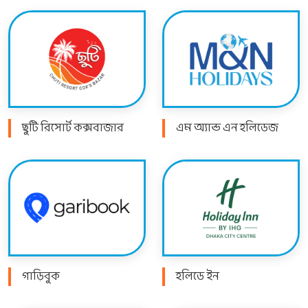
ছুটি রিসোর্ট কক্সবাজার
এম অ্যান্ড এন হলিডেজ
গাড়িবুক
হলিডে ইন