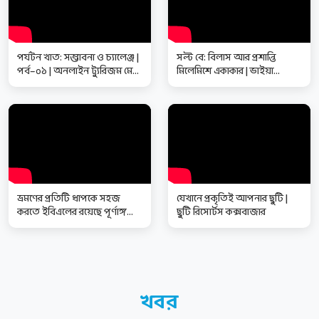
পর্যটন খাত: সম্ভাবনা ও চ্যালেঞ্জ |
সল্ট বে: বিলাস আর প্রশান্তি
পর্ব–০১ | অনলাইন ট্যুরিজম মেলা
মিলেমিশে একাকার | ভাইয়া
২০২৫
হোটেলস্ অ্যান্ড রিসোর্টস্ লিমিটেড
ভ্রমণের প্রতিটি ধাপকে সহজ
যেখানে প্রকৃতিই আপনার ছুটি |
করতে ইবিএলের রয়েছে পূর্ণাঙ্গ
ছুটি রিসোর্টস কক্সবাজার
সমাধান : এম খোরশেদ আনোয়ার
খবর