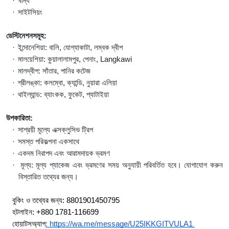
·
খাদ্য
·
সাইটসিয়ং
ডেস্টিনেশনসমূহ:
·
ইন্দোনেশিয়া: বালি, যোগ্যাকাটা, লম্বক দ্বীপ
·
মালয়েশিয়া: কুয়ালালামপুর, পেনাং, Langkawi
·
মালদ্বীপ: সাঁতার, পানির কটেজ
·
শ্রীলঙ্কা: কলম্বো, ক্যান্ডি, নুয়ারা এলিয়া
·
থাইল্যান্ড: ব্যাংকক, ফুকেট, প্যাটাইয়া
উপকারিতা:
·
সাশ্রয়ী মূল্যে এক্সক্লুসিভ ট্রিপ
·
সমস্ত পরিকল্পনা একসাথে
·
একদম নিরাপদ এবং আরামদায়ক ভ্রমণ
·
মূল্য: মূল্য প্যাকেজ এবং ভ্রমণের সময় অনুযায়ী পরিবর্তিত হবে। যোগাযোগ করুন 
বিস্তারিত তথ্যের জন্য।
বুকিং ও তথ্যের জন্য: 8801901450795
হটলাইন: +880 1781-116699
হোয়াটসঅ্যাপ
: https://wa.me/message/U25IKKGITVULA1 