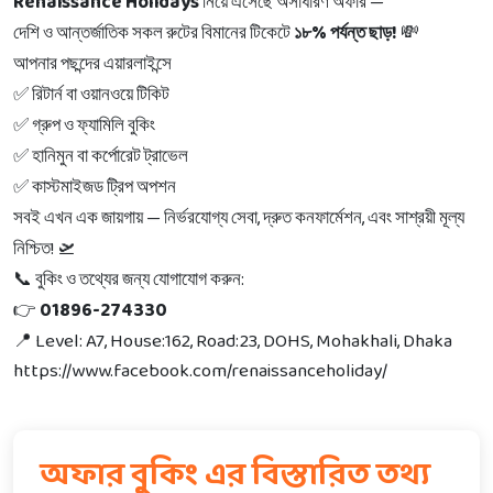
Renaissance Holidays
—
নিয়ে
এসেছে
অসাধারণ
অফার
%
!
দেশি
ও
আন্তর্জাতিক
সকল
রুটের
বিমানের
টিকেটে
১৮
পর্যন্ত
ছাড়
💸
আপনার
পছন্দের
এয়ারলাইন্সে
✅
রিটার্ন
বা
ওয়ানওয়ে
টিকিট
✅
গ্রুপ
ও
ফ্যামিলি
বুকিং
✅
হানিমুন
বা
কর্পোরেট
ট্রাভেল
✅
কাস্টমাইজড
ট্রিপ
অপশন
—
,
,
সবই
এখন
এক
জায়গায়
নির্ভরযোগ্য
সেবা
দ্রুত
কনফার্মেশন
এবং
সাশ্রয়ী
মূল্য
!
নিশ্চিত
🛫
:
📞
বুকিং
ও
তথ্যের
জন্য
যোগাযোগ
করুন
01896-274330
👉
Level: A7, House:162, Road:23, DOHS, Mohakhali, Dhaka
📍
https://www.facebook.com/renaissanceholiday/
অফার বুকিং এর বিস্তারিত তথ্য