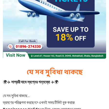
যে সব সুবিধা থাকছে
!
🌍✈️
সাশ্রয়ী
দামে
স্বপ্নের
গন্তব্যে
✈️🌍
...
যে
সব
সুবিধা
থাকছে
?
!
ভ্রমণের
পরিকল্পনা
করছেন
এখনই
সময়
টিকিট
বুক
করার