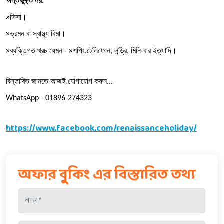
অন্তর্ভুক্ত
নয়
:
ভিসা।
×
ভ্রমন
বা
স্বাস্থ্য
বিমা।
×
ব্যক্তিগত
খরচ
যেমন
শপিং
টেলিফোন
লন্ড্রি
মিনি
বার
ইত্যাদি।
×
 - ×
,
, 
, 
-
বিস্তারিত
জানতে
আজই
যোগাযোগ
করুন
... 
WhatsApp - 01896-274323
https://www.facebook.com/renaissanceholiday/
অফার বুকিং এর বিস্তারিত তথ্য