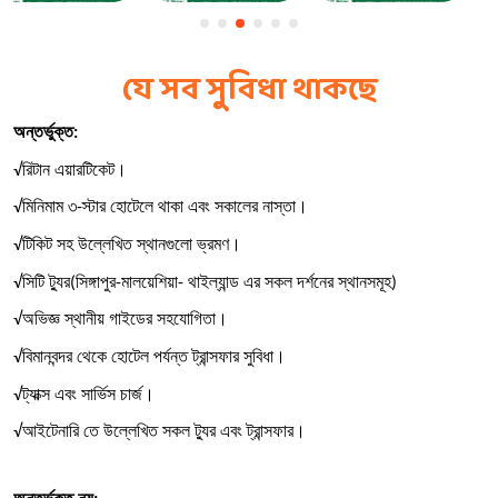
যে সব সুবিধা থাকছে
অন্তর্ভুক্ত
:
রিটান
এয়ারটিকেট।
√
মিনিমাম
৩
স্টার
হোটেলে
থাকা
এবং
সকালের
নাস্তা।
√
-
টিকিট
সহ
উল্লেখিত
স্থানগুলো
ভ্রমণ।
√
সিটি
ট্যুর
সিঙ্গাপুর
মালয়েশিয়া
থাইল্যান্ড
এর
সকল
দর্শনের
স্থানসমূহ
√
(
-
- 
) 
অভিজ্ঞ
স্থানীয়
গাইডের
সহযোগিতা।
√
বিমানবন্দর
থেকে
হোটেল
পর্যন্ত
ট্রান্সফার
সুবিধা।
√
ট্যাক্স
এবং
সার্ভিস
চার্জ।
√
আইটেনারি
তে
উল্লেখিত
সকল
ট্যুর
এবং
ট্রান্সফার।
√