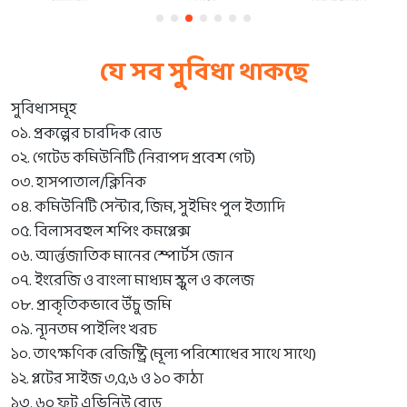
যে সব সুবিধা থাকছে
সুবিধাসমূহ
০১. প্রকল্পের চারদিক রোড
০২. গেটেড কমিউনিটি (নিরাপদ প্রবেশ গেট)
০৩. হাসপাতাল/ক্লিনিক
০৪. কমিউনিটি সেন্টার, জিম, সুইমিং পুল ইত্যাদি
০৫. বিলাসবহুল শপিং কমপ্লেক্স
০৬. আর্ন্তজাতিক মানের স্পোর্টস জোন
০৭. ইংরেজি ও বাংলা মাধ্যম স্কুল ও কলেজ
০৮. প্রাকৃতিকভাবে উঁচু জমি
০৯. ন্যূনতম পাইলিং খরচ
১০. তাৎক্ষণিক রেজিষ্ট্রি (মূল্য পরিশোধের সাথে সাথে)
১২. প্লটের সাইজ ৩,৫,৬ ও ১০ কাঠা
১৩. ৬০ ফুট এভিনিউ রোড