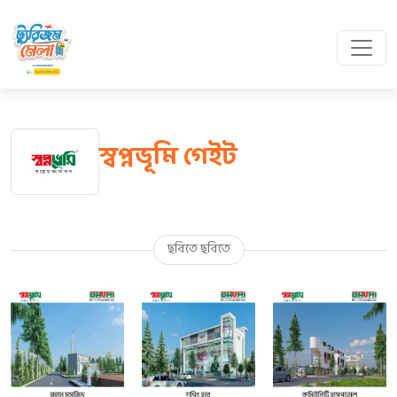
স্বপ্নভূমি গেইট
ছবিতে ছবিতে