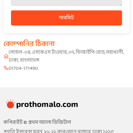
সাবমিট
কোম্পানির ঠিকানা
লেভেল-০৪, এসকেএস টাওয়ার, ০৭, ভিআইপি রোড, মহাখালী,
ঢাকা, বাংলাদেশ
01704-171490
কপিরাইট © প্রথম আলো ডিজিটাল
প্রগতি ইন্সুরেন্স ভবন, ২০-২১ কারওয়ান বাজার, ঢাকা ১২১৫