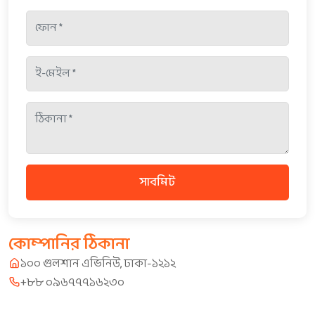
সাবমিট
কোম্পানির ঠিকানা
১০০ গুলশান এভিনিউ, ঢাকা-১২১২
+৮৮ ০৯৬৭৭৭১৬২৩০