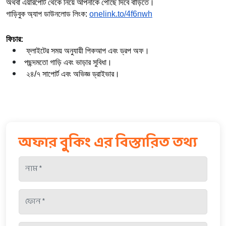
অথবা এয়ারপোর্ট থেকে নিয়ে আপনাকে পৌঁছে দিবে বাড়িতে।  
গাড়িবুক অ্যাপ ডাউনলোড লিংক: 
onelink.to/4f6nwh
ফিচার:
  ফ্লাইটের সময় অনুযায়ী পিকআপ এবং ড্রপ অফ।
 পছন্দমতো গাড়ি এবং ভাড়ার সুবিধা।
  ২৪/৭ সাপোর্ট এবং অভিজ্ঞ ড্রাইভার।
অফার বুকিং এর বিস্তারিত তথ্য