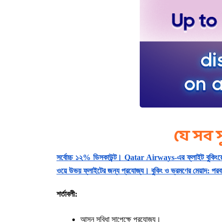
যে সব 
সর্বোচ্চ ১২% ডিসকাউন্ট। Qatar Airways-এর ফ্লাইট বুকিংয়
ওয়ে উভয় ফ্লাইটের জন্য প্রযোজ্য। বুকিং ও ভ্রমণের মেয়াদ: পরবর্তী
শর্তাবলী:
আসন সুবিধা সাপেক্ষে প্রযোজ্য।