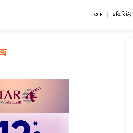
হোম
এক্সিবিটর
েজ